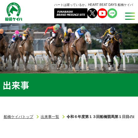
ハートは躍っているか。HEART BEAT DAYS 船橋ケイバ
船
橋
ケ
イ
バ
出来事
船橋ケイバトップ
出来事一覧
令和６年度第１３回船橋競馬第１日目の出