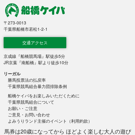
船橋競馬
〒273-0013
千葉県船橋市若松1-2-1
交通アクセス
京成線『船橋競馬場』駅徒歩5分
JR京葉『南船橋』駅より徒歩10分
リーガル
勝馬投票法の払戻率
千葉県競馬組合暴力団排除条例
船橋ケイバをお楽しみいただくために
千葉県競馬組合について
お願い・ご注意
ご意見・お問い合わせ
よみうりランド主催のイベント（利用約款）
馬券は20歳になってから ほどよく楽しむ大人の遊び