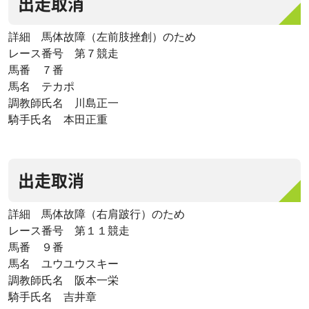
出走取消
詳細 馬体故障（左前肢挫創）のため
レース番号 第７競走
馬番 ７番
馬名 テカポ
調教師氏名 川島正一
騎手氏名 本田正重
出走取消
詳細 馬体故障（右肩跛行）のため
レース番号 第１１競走
馬番 ９番
馬名 ユウユウスキー
調教師氏名 阪本一栄
騎手氏名 吉井章