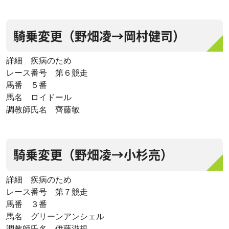
騎乗変更（野畑凌→岡村健司）
詳細 疾病のため
レース番号 第６競走
馬番 ５番
馬名 ロイドール
調教師氏名 齊藤敏
騎乗変更（野畑凌→小杉亮）
詳細 疾病のため
レース番号 第７競走
馬番 ３番
馬名 グリーンアンシェル
調教師氏名 伊藤滋規