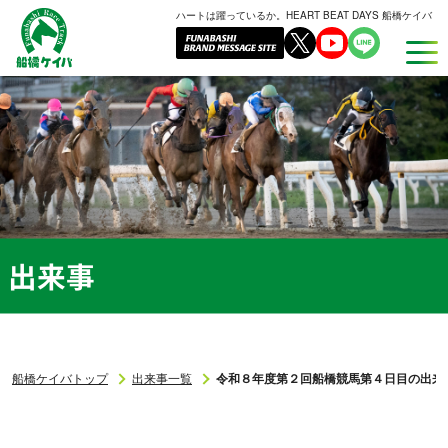
ハートは躍っているか。HEART BEAT DAYS 船橋ケイバ
船
橋
ケ
イ
バ
出来事
船橋ケイバトップ
出来事一覧
令和８年度第２回船橋競馬第４日目の出来