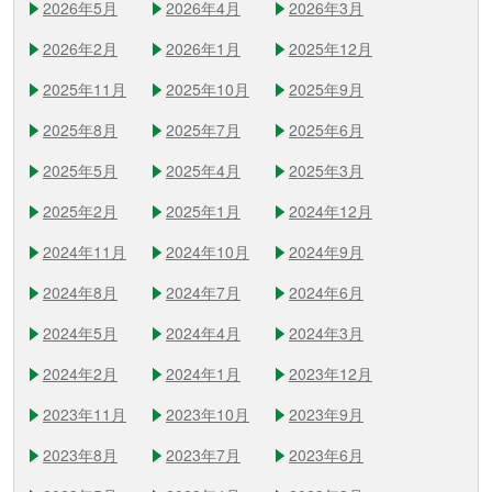
2026年5月
2026年4月
2026年3月
2026年2月
2026年1月
2025年12月
2025年11月
2025年10月
2025年9月
2025年8月
2025年7月
2025年6月
2025年5月
2025年4月
2025年3月
2025年2月
2025年1月
2024年12月
2024年11月
2024年10月
2024年9月
2024年8月
2024年7月
2024年6月
2024年5月
2024年4月
2024年3月
2024年2月
2024年1月
2023年12月
2023年11月
2023年10月
2023年9月
2023年8月
2023年7月
2023年6月