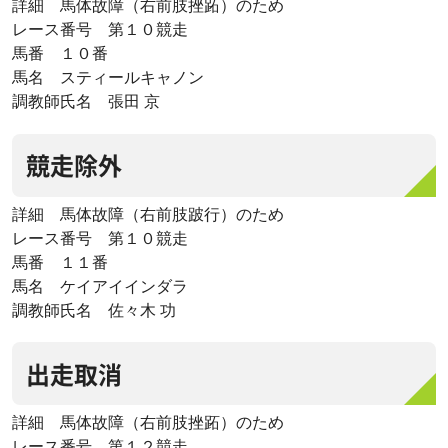
詳細 馬体故障（右前肢挫跖）のため
レース番号 第１０競走
馬番 １０番
馬名 スティールキャノン
調教師氏名 張田 京
競走除外
詳細 馬体故障（右前肢跛行）のため
レース番号 第１０競走
馬番 １１番
馬名 ケイアイインダラ
調教師氏名 佐々木 功
出走取消
詳細 馬体故障（右前肢挫跖）のため
レース番号 第１２競走