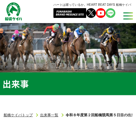
ハートは躍っているか。HEART BEAT DAYS 船橋ケイバ
船
橋
ケ
イ
バ
出来事
船橋ケイバトップ
出来事一覧
令和８年度第２回船橋競馬第５日目の出来