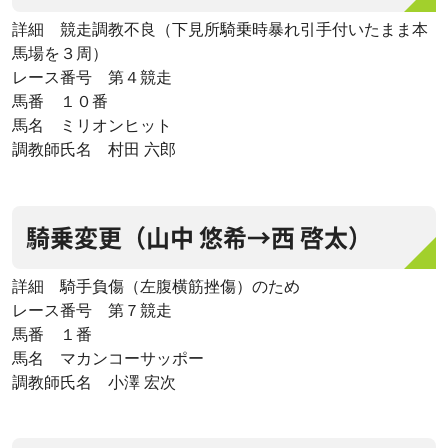
詳細 競走調教不良（下見所騎乗時暴れ引手付いたまま本
馬場を３周）
レース番号 第４競走
馬番 １０番
馬名 ミリオンヒット
調教師氏名 村田 六郎
騎乗変更（山中 悠希→西 啓太）
詳細 騎手負傷（左腹横筋挫傷）のため
レース番号 第７競走
馬番 １番
馬名 マカンコーサッポー
調教師氏名 小澤 宏次