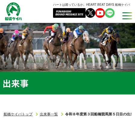
ハートは躍っているか。HEART BEAT DAYS 船橋ケイバ
船
橋
ケ
イ
バ
出来事
船橋ケイバトップ
出来事一覧
令和８年度第３回船橋競馬第５日目の出来