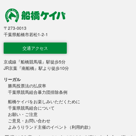
船橋競馬
〒273-0013
千葉県船橋市若松1-2-1
交通アクセス
京成線『船橋競馬場』駅徒歩5分
JR京葉『南船橋』駅より徒歩10分
リーガル
勝馬投票法の払戻率
千葉県競馬組合暴力団排除条例
船橋ケイバをお楽しみいただくために
千葉県競馬組合について
お願い・ご注意
ご意見・お問い合わせ
よみうりランド主催のイベント（利用約款）