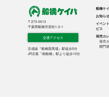
船橋ケ
お知ら
船橋競馬
〒273-0013
イベン
千葉県船橋市若松1-2-1
ビス
発売カ
交通アクセス
発売
開門
京成線『船橋競馬場』駅徒歩5分
JR京葉『南船橋』駅より徒歩10分