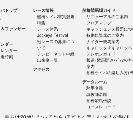
イバトップ
レース情報
船橋競馬場ガイド
船橋ケイバ重賞競走
リニューアルのご案内
せ
特集
フロアマップ
ト＆ファンサー
レース体系
キャッシュレス投票につ
Jockeys Festival
特別観覧席のご案内
冠レースの募集につ
ナイター競馬案内
レンダー
いて
キャロッタ＆キャロッペ
カレンダー
テレビ・ネット中継
テレホンガイド
発走時刻
出来事一覧
報道･競馬関連ﾒﾃﾞｨｱの
案内
アクセス
船橋ケイバの楽しみ方(PD
データルーム
騎手名鑑
調教師名鑑
船橋駿馬伝説
コースレコード
馬券は20歳になってから ほどよく楽しむ大人の遊び