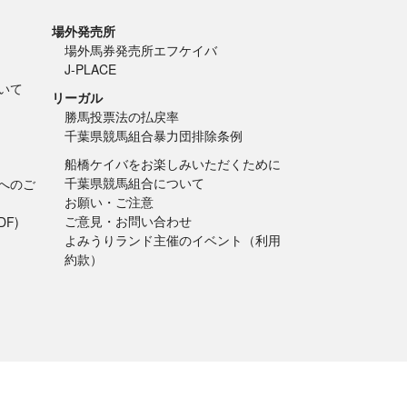
場外発売所
場外馬券発売所エフケイバ
J-PLACE
いて
リーガル
勝馬投票法の払戻率
千葉県競馬組合暴力団排除条例
船橋ケイバをお楽しみいただくために
千葉県競馬組合について
方へのご
お願い・ご注意
ご意見・お問い合わせ
F)
よみうりランド主催のイベント（利用
約款）