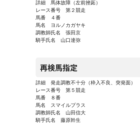
詳細 馬体故障（左前挫跖）
レース番号 第２競走
馬番 ４番
馬名 ヨルノカガヤキ
調教師氏名 張田京
騎手氏名 山口達弥
再検馬指定
詳細 発走調教不十分（枠入不良、突発面）
レース番号 第５競走
馬番 ８番
馬名 スマイルプラス
調教師氏名 山田信大
騎手氏名 藤原幹生