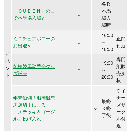
各Ｒ
「ＱＵＥＥＮ」の曲
本馬
○
で本馬場入場♪
場入
場時
16:30
ミニチュアポニーの
正門
○
～
お出迎え
付近
18:30
イ
専門
ベ
19:30
船橋競馬騎手会グッ
紙販
ン
○
～
ズ販売
売所
ト
20:30
横
ウイ
年末恒例！船橋競馬
ナー
最終
所属騎手による
ズサ
○
Ｒ終
「ステッキ＆ゴーグ
ーク
了後
ル」投げ入れ
ル付
近