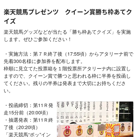
楽天競馬プレゼンツ クイーン賞勝ち枠あてク
イズ
楽天競馬グッズなどが当たる「勝ち枠あてクイズ」を実施
します。ぜひご参加ください！
・実施方法：第７Ｒ終了後（17:55頃）からアタリーナ前で
先着300名様に参加券を配布します。
枠順に見立てた投票箱を１階投票所アタリーナ内に設置し
ますので、クイーン賞で勝つと思われる枠に半券を投函し
てください。残りの半券は発表まで大切にお持ちくださ
い。
・投函締切：第11Ｒ発
走15分前（20:00頃）
・抽選発表：第11Ｒ終
了後（20:20頃）
「楽天競馬“ポッ”イン