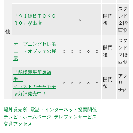
スタ
「うま雑貨ＴＯＫＯ
開門
ンド
○
ＲＯ」が出店
後
２階
西側
他
スタ
オープニングセレモ
開門
ンド
ニー・オブジェの展
○
○
○
○
○
後
２階
示
西側
「船橋競馬所属騎
アタ
手」
開門
○
○
○
○
○
リー
イラストガチャガチ
後
ナ内
ャ好評発売中！
場外発売所
電話・インターネット投票関係
テレビ・ホームページ
テレフォンサービス
交通アクセス