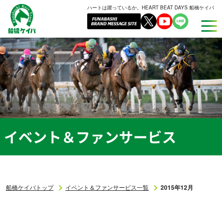
ハートは躍っているか。HEART BEAT DAYS 船橋ケイバ
船
橋
ケ
イ
バ
イベント＆ファンサービス
船橋ケイバトップ
イベント＆ファンサービス一覧
2015年12月