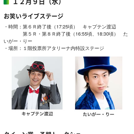
１２月９日（水）
お笑いライブステージ
・時間：第６Ｒ終了後（17:25頃） キャプテン渡辺
第５Ｒ・第８Ｒ終了後（16:55頃、18:30頃） た
いがー・りー
・場所：１階投票所アタリーナ内特設ステージ