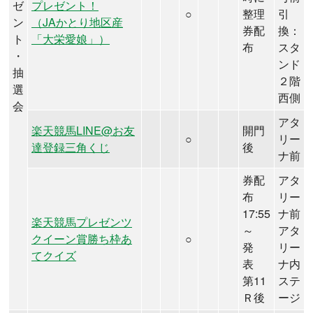
ゼ
プレゼント！
○
整理
引
ン
（JAかとり地区産
券配
換：
ト
「大栄愛娘」）
布
スタ
・
ンド
抽
２階
選
西側
会
アタ
楽天競馬LINE@お友
開門
○
リー
達登録三角くじ
後
ナ前
券配
アタ
布
リー
17:55
ナ前
楽天競馬プレゼンツ
～
アタ
クイーン賞勝ち枠あ
○
発
リー
てクイズ
表
ナ内
第11
ステ
Ｒ後
ージ