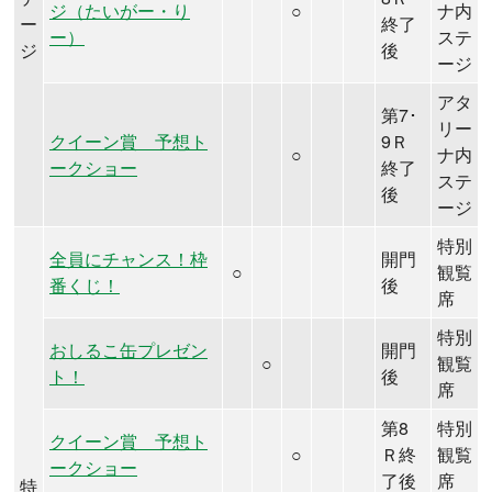
ジ（たいがー・り
○
ナ内
ー
終了
ー）
ステ
ジ
後
ージ
アタ
第7･
リー
クイーン賞 予想ト
9Ｒ
○
ナ内
ークショー
終了
ステ
後
ージ
特別
全員にチャンス！枠
開門
○
観覧
番くじ！
後
席
特別
おしるこ缶プレゼン
開門
○
観覧
ト！
後
席
第8
特別
クイーン賞 予想ト
○
Ｒ終
観覧
ークショー
了後
席
特