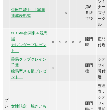
ウイ
第8
ナー
張田昂騎手 100勝
○
Ｒ終
ズサ
達成表彰式
了後
ーク
ル
2016年南関東４競馬
場
開門
正門
○
○
○
○
○
カレンダープレゼン
時
付近
ト！
乗馬クラブクレイン
シオ
千葉
開門
サイ
○
絵馬型メモ帳プレゼ
後
号付
ント！
近
整理
券：
シオ
プ
開門
サイ
レ
女性限定 焼きいも
時に
号前