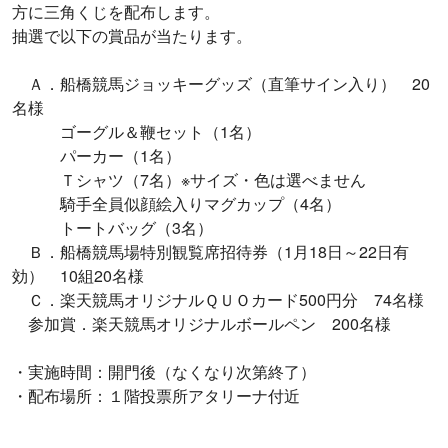
方に三角くじを配布します。
抽選で以下の賞品が当たります。
Ａ．船橋競馬ジョッキーグッズ（直筆サイン入り） 20
名様
ゴーグル＆鞭セット（1名）
パーカー（1名）
Ｔシャツ（7名）※サイズ・色は選べません
騎手全員似顔絵入りマグカップ（4名）
トートバッグ（3名）
Ｂ．船橋競馬場特別観覧席招待券（1月18日～22日有
効） 10組20名様
Ｃ．楽天競馬オリジナルＱＵＯカード500円分 74名様
参加賞．楽天競馬オリジナルボールペン 200名様
・実施時間：開門後（なくなり次第終了）
・配布場所：１階投票所アタリーナ付近