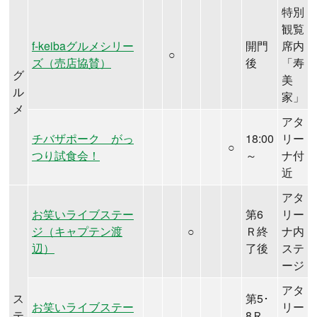
特別
観覧
f-keibaグルメシリー
開門
席内
○
ズ（売店協賛）
後
「寿
グ
美
ル
家」
メ
アタ
チバザポーク がっ
18:00
リー
○
つり試食会！
～
ナ付
近
アタ
お笑いライブステー
第6
リー
ジ（キャプテン渡
○
Ｒ終
ナ内
辺）
了後
ステ
ージ
アタ
ス
第5･
お笑いライブステー
リー
テ
8Ｒ