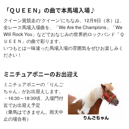
「ＱＵＥＥＮ」の曲で本馬場入場♪
クイーン賞競走の‘クイーン’にちなみ、12月9日（水）は、
全レース馬場入場曲を、「We Are the Champions」「We
Will Rock You」などでおなじみの世界的ロックバンド「Ｑ
ＵＥＥＮ」の曲で彩ります。
いつもとは一味違った馬場入場の雰囲気をぜひお楽しみく
ださい！
ミニチュアポニーのお出迎え
ミニチュアポニーの「りんご
ちゃん」がお出迎えします。
・16:30～18:30頃、入場門付
近でお出迎え予定
（乗馬はできません。雨天中
止の場合有）