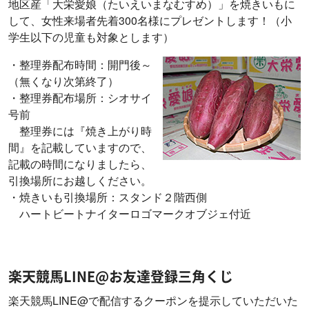
地区産「大栄愛娘（たいえいまなむすめ）」を焼きいもに
して、女性来場者先着300名様にプレゼントします！（小
学生以下の児童も対象とします）
・整理券配布時間：開門後～
（無くなり次第終了）
・整理券配布場所：シオサイ
号前
整理券には『焼き上がり時
間』を記載していますので、
記載の時間になりましたら、
引換場所にお越しください。
・焼きいも引換場所：スタンド２階西側
ハートビートナイターロゴマークオブジェ付近
楽天競馬LINE@お友達登録三角くじ
楽天競馬LINE@で配信するクーポンを提示していただいた