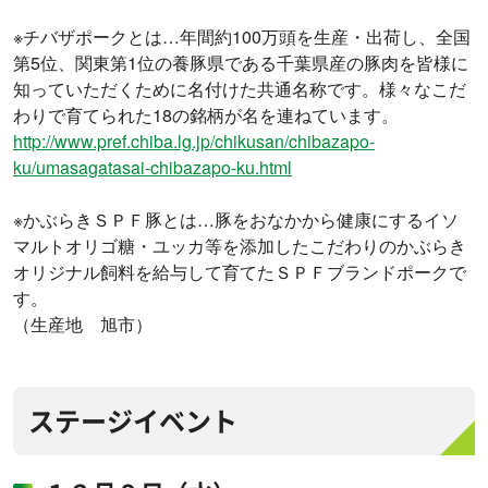
※チバザポークとは…年間約100万頭を生産・出荷し、全国
第5位、関東第1位の養豚県である千葉県産の豚肉を皆様に
知っていただくために名付けた共通名称です。様々なこだ
わりで育てられた18の銘柄が名を連ねています。
http://www.pref.chiba.lg.jp/chikusan/chibazapo-
ku/umasagatasai-chibazapo-ku.html
※かぶらきＳＰＦ豚とは…豚をおなかから健康にするイソ
マルトオリゴ糖・ユッカ等を添加したこだわりのかぶらき
オリジナル飼料を給与して育てたＳＰＦブランドポークで
す。
（生産地 旭市）
ステージイベント