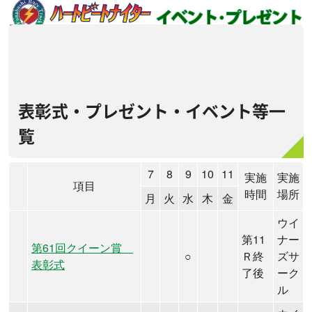
表彰式・プレゼント・イベント等一
覧
7
8
9
10
11
実施
実施
項目
時間
場所
月
火
水
木
金
ウイ
第11
ナー
第61回クイーン賞
○
Ｒ終
ズサ
表彰式
了後
ーク
ル