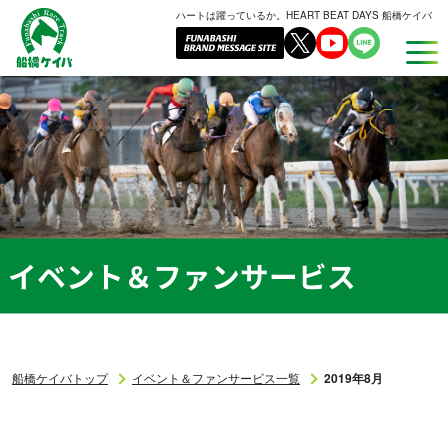
ハートは躍っているか。HEART BEAT DAYS 船橋ケイバ
船
橋
ケ
イ
バ
イベント＆ファンサービス
船橋ケイバトップ
イベント＆ファンサービス一覧
2019年8月