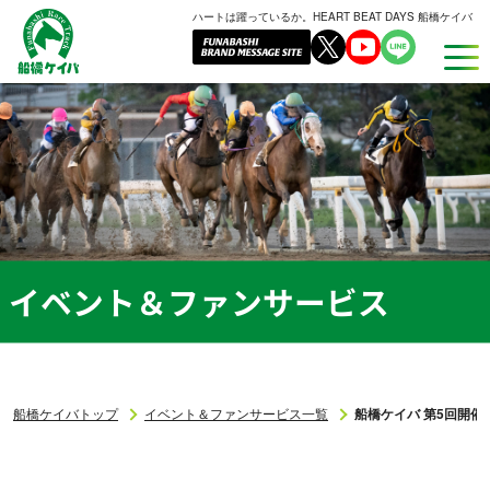
ハートは躍っているか。HEART BEAT DAYS 船橋ケイバ
船
橋
ケ
イ
バ
イベント＆ファンサービス
船橋ケイバトップ
イベント＆ファンサービス一覧
船橋ケイバ 第5回開催