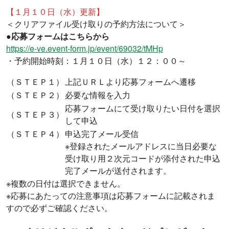
【１月１０日（水）更新】
＜クリアファイル受け取りの予約方法について＞
●応募フォームはこちらから
https://e-ve.event-form.jp/event/69032/tMHp
・予約開始時刻：１月１０日（水）１２：００～
（ＳＴＥＰ１）
上記ＵＲＬより応募フォームへ遷移
（ＳＴＥＰ２）
必要な情報を入力
応募フォームにて受け取りたい日付を選択
（ＳＴＥＰ３）
して申込
（ＳＴＥＰ４）
申込完了メール受信
※登録されたメールアドレスに当日必要な
受け取り用２次元コードが添付された申込
完了メールが送付されます。
※複数の日付は選択できません。
※応募にあたっての注意事項は応募フォームに記載されま
すので必ずご確認ください。