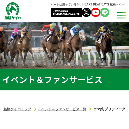
ハートは躍っているか。HEART BEAT DAYS 船橋ケイバ
船
橋
ケ
イ
バ
イベント＆ファンサービス
船橋ケイバトップ
イベント＆ファンサービス一覧
ウマ娘 プリティーダー