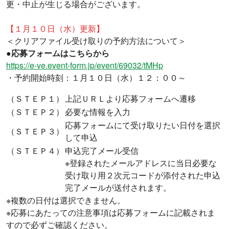
更・中止が生じる場合がございます。
【１月１０日（水）更新】
＜クリアファイル受け取りの予約方法について＞
●応募フォームはこちらから
https://e-ve.event-form.jp/event/69032/tMHp
・予約開始時刻：１月１０日（水）１２：００～
（ＳＴＥＰ１）
上記ＵＲＬより応募フォームへ遷移
（ＳＴＥＰ２）
必要な情報を入力
応募フォームにて受け取りたい日付を選択
（ＳＴＥＰ３）
して申込
（ＳＴＥＰ４）
申込完了メール受信
※登録されたメールアドレスに当日必要な
受け取り用２次元コードが添付された申込
完了メールが送付されます。
※複数の日付は選択できません。
※応募にあたっての注意事項は応募フォームに記載されま
すので必ずご確認ください。