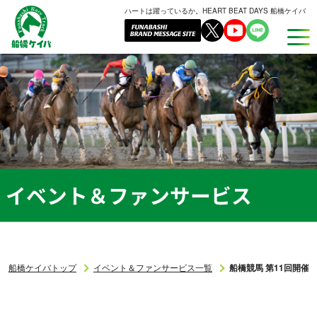
ハートは躍っているか。HEART BEAT DAYS 船橋ケイバ
船
橋
ケ
イ
バ
イベント＆ファンサービス
船橋ケイバトップ
イベント＆ファンサービス一覧
船橋競馬 第11回開催