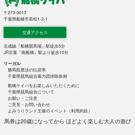
船橋競馬
〒273-0013
千葉県船橋市若松1-2-1
交通アクセス
京成線『船橋競馬場』駅徒歩5分
JR京葉『南船橋』駅より徒歩10分
リーガル
勝馬投票法の払戻率
千葉県競馬組合暴力団排除条例
船橋ケイバをお楽しみいただくために
千葉県競馬組合について
お願い・ご注意
ご意見・お問い合わせ
よみうりランド主催のイベント（利用約款）
馬券は20歳になってから ほどよく楽しむ大人の遊び