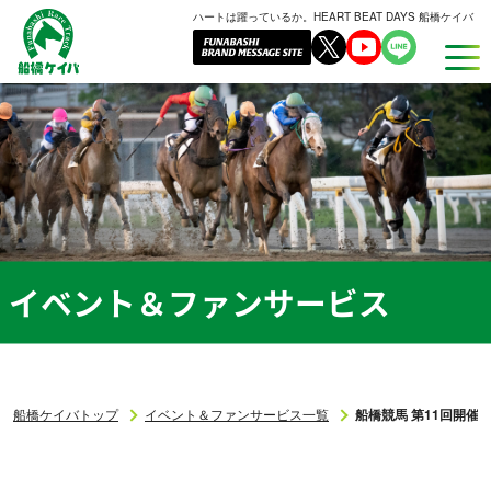
ハートは躍っているか。HEART BEAT DAYS 船橋ケイバ
船
橋
ケ
イ
バ
イベント＆ファンサービス
船橋ケイバトップ
イベント＆ファンサービス一覧
船橋競馬 第11回開催