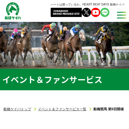
ハートは躍っているか。HEART BEAT DAYS 船橋ケイバ
船
橋
ケ
イ
バ
イベント＆ファンサービス
船橋ケイバトップ
イベント＆ファンサービス一覧
船橋競馬 第9回開催〔