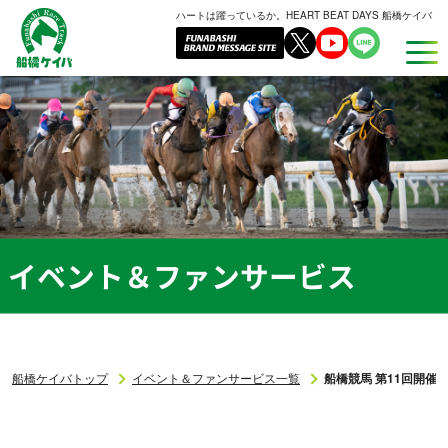
ハートは躍っているか。HEART BEAT DAYS 船橋ケイバ
船
橋
ケ
イ
バ
イベント＆ファンサービス
船橋ケイバトップ
イベント＆ファンサービス一覧
船橋競馬 第11回開催