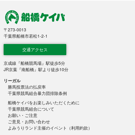
船橋競馬
〒273-0013
千葉県船橋市若松1-2-1
交通アクセス
京成線『船橋競馬場』駅徒歩5分
JR京葉『南船橋』駅より徒歩10分
リーガル
勝馬投票法の払戻率
千葉県競馬組合暴力団排除条例
船橋ケイバをお楽しみいただくために
千葉県競馬組合について
お願い・ご注意
ご意見・お問い合わせ
よみうりランド主催のイベント（利用約款）