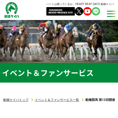
ハートは躍っているか。HEART BEAT DAYS 船橋ケイバ
船
橋
ケ
イ
バ
イベント＆ファンサービス
船橋ケイバトップ
イベント＆ファンサービス一覧
船橋競馬 第12回開催