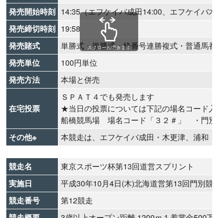
発売開始時刻
14:35（エフケイバ成田14:00、エフケイバ木更
発売締切時刻
19:58
発売賭式
単勝式・複勝式・枠番号連勝複式・普通馬番
スクロールできます
発売単位
100円単位
発売方法
本場と併売
ＳＰＡＴ４でも発売します
在宅投票
★当日の投票については下記の場名コード入
船橋競馬場 場名コード「３２＃」 ・門別
その他※
本競走は、エフケイバ成田・木更津、浦和・
競走名
東京スポーツ杯第13回道営スプリント
実施日
平成30年10月4日(木)北海道営第13回門別競
競走番号
第12競走
競走概要
3歳以上オープン距離 1200ｍ１着賞金500万