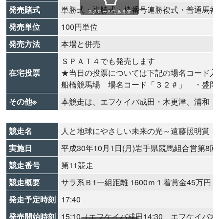
発売賭式
単勝式・複勝式・枠番号連勝複式・普通馬番
スクロールできます
発売単位
100円単位
発売方法
本場と併売
ＳＰＡＴ４でも発売します
在宅投票
★当日の投票については下記の場名コード入
船橋競馬場 場名コード「３２＃」 ・盛岡
その他※
本競走は、エフケイバ成田・木更津、浦和・
競走名
人と地球にやさしい未来の光～遠藤照明賞
実施日
平成30年10月1日(月)岩手県競馬組合営第8
競走番号
第11競走
競走概要
サラ系Ｂ1一組距離 1600ｍ１着賞金45万円
発走予定時刻
17:40
発売開始時刻
15:10（エフケイバ成田14:30、エフケイバ木更