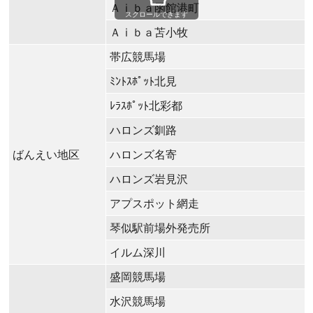
Ａⅰｂａ函館港町
スクロールできます
Ａⅰｂａ苫小牧
帯広競馬場
ﾐﾝﾄｽﾎﾟｯﾄ北見
ﾚﾗｽﾎﾟｯﾄ北彩都
ハロンズ釧路
ばんえい地区
ハロンズ名寄
ハロンズ岩見沢
アプスポット網走
琴似駅前場外発売所
イルム深川
盛岡競馬場
水沢競馬場