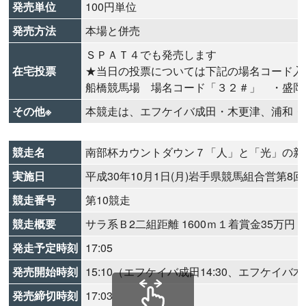
発売単位
100円単位
発売方法
本場と併売
ＳＰＡＴ４でも発売します
在宅投票
★当日の投票については下記の場名コード入
船橋競馬場 場名コード「３２＃」 ・盛岡
その他※
本競走は、エフケイバ成田・木更津、浦和・
競走名
南部杯カウントダウン７「人」と「光」の新
実施日
平成30年10月1日(月)岩手県競馬組合営第8
競走番号
第10競走
競走概要
サラ系Ｂ2二組距離 1600ｍ１着賞金35万円
発走予定時刻
17:05
発売開始時刻
15:10（エフケイバ成田14:30、エフケイバ木更
発売締切時刻
17:03