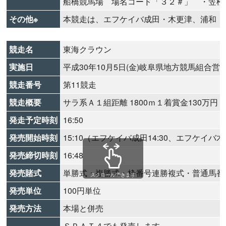
船橋競馬場 場名コード「３２＃」 ・笠松
その他※
本競走は、エフケイバ成田・木更津、浦和・
競走名
東海クラウン
実施日
平成30年10月5日(金)岐阜県地方競馬組合営
競走番号
第11競走
競走概要
サラ系Ａ１組距離 1800ｍ１着賞金130万円
発走予定時刻
16:50
発売開始時刻
15:10（エフケイバ成田14:30、エフケイバ木更
発売締切時刻
16:48
発売賭式
単勝式・複勝式・枠番号連勝複式・普通馬番
スクロールできます
発売単位
100円単位
発売方法
本場と併売
ＳＰＡＴ４でも発売します