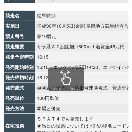
競走名
絵馬特別
実施日
平成30年10月5日(金)岐阜県地方競馬組合営
競走番号
第10競走
競走概要
サラ系Ａ２組距離 1600ｍ１着賞金46万円
発走予定時刻
16:15
発売開始時刻
15:10（エフケイバ成田14:30、エフケイバ木更
発売締切時刻
16:13
発売賭式
単勝式・複勝式・枠番号連勝複式・普通馬番
スクロールできます
発売単位
100円単位
発売方法
本場と併売
ＳＰＡＴ４でも発売します
在宅投票
★当日の投票については下記の場名コード入