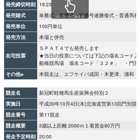
発売締切時刻
19:23
発売賭式
単勝式・複勝式・枠番号連勝複式・普通馬番
スクロールできます
発売単位
100円単位
発売方法
本場と併売
ＳＰＡＴ４でも発売します
在宅投票
★当日の投票については下記の場名コード入
船橋競馬場 場名コード「３２＃」 ・門別
その他※
本競走は、エフケイバ成田・木更津、浦和・
競走名
新冠町軽種馬生産振興会特別２
実施日
平成30年10月4日(木)北海道営第13回門別競
競走番号
第11競走
競走概要
3歳以上距離 2000ｍ１着賞金80万円
発走予定時刻
20:00