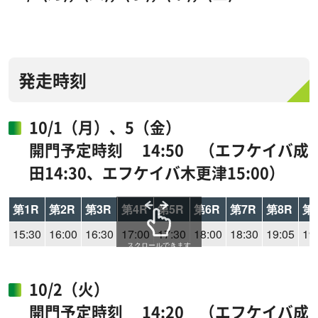
発走時刻
10/1（月）、5（金）
開門予定時刻 14:50 （エフケイバ成
田14:30、エフケイバ木更津15:00）
第1R
第2R
第3R
第4R
第5R
第6R
第7R
第8R
第
15:30
16:00
16:30
17:00
17:30
18:00
18:30
19:05
19
スクロールできます
10/2（火）
開門予定時刻 14:20 （エフケイバ成