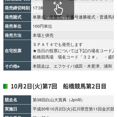
発売締切時刻
17:38
発売賭式
単勝式・複勝式・枠番号連勝複式・普通馬番
スクロールできます
発売単位
100円単位
発売方法
本場と併売
ＳＰＡＴ４でも発売します
在宅投票
★当日の投票については下記の場名コード入
船橋競馬場 場名コード「３２＃」 ・盛岡
その他※
本競走は、エフケイバ成田・木更津、浦和・
10月2日(火)第7回 船橋競馬第2日目
競走名
第38回白山大賞典（JpnIII）
実施日
平成30年10月2日(火)石川県営第11回金沢競