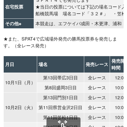
在宅投票
★当日の投票については下記の場名コード入
船橋競馬場 場名コード「３２＃」 ・笠松
その他※
本競走は、エフケイバ成田・木更津、浦和・
★また、SPAT4で広域場外発売の勝馬投票券を発売しま
す。（全レース発売）
発売開
月日
場名
発売レース
時間
第13回帯広3日目
全レース
12:00
10月1日（月）
第8回盛岡3日目
全レース
10:00
第13回門別1日目
全レース
12:00
10月2日（火）
第11回県営金沢2日目
全レース
10:00
第11回笠松1日目
全レース
10:00