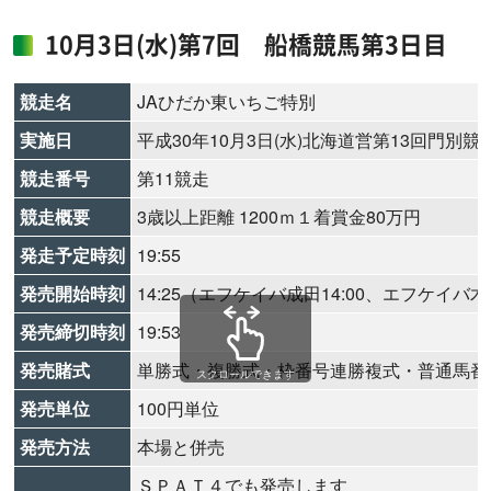
10月3日(水)第7回 船橋競馬第3日目
競走名
JAひだか東いちご特別
実施日
平成30年10月3日(水)北海道営第13回門別競
競走番号
第11競走
競走概要
3歳以上距離 1200ｍ１着賞金80万円
発走予定時刻
19:55
発売開始時刻
14:25（エフケイバ成田14:00、エフケイバ木更
発売締切時刻
19:53
発売賭式
単勝式・複勝式・枠番号連勝複式・普通馬番
スクロールできます
発売単位
100円単位
発売方法
本場と併売
ＳＰＡＴ４でも発売します