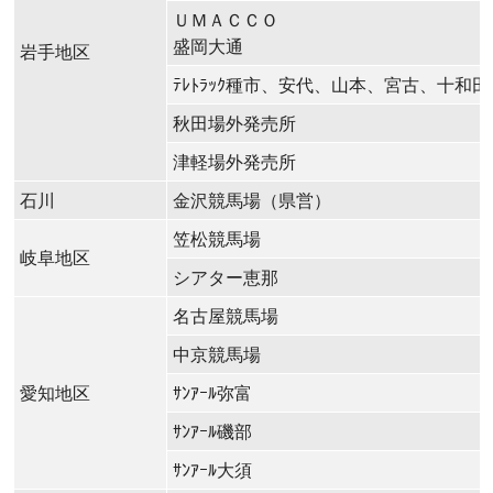
ＵＭＡＣＣＯ
盛岡大通
岩手地区
ﾃﾚﾄﾗｯｸ種市、安代、山本、宮古、十和
秋田場外発売所
津軽場外発売所
石川
金沢競馬場（県営）
笠松競馬場
岐阜地区
シアター恵那
名古屋競馬場
中京競馬場
愛知地区
ｻﾝｱｰﾙ弥富
ｻﾝｱｰﾙ磯部
ｻﾝｱｰﾙ大須