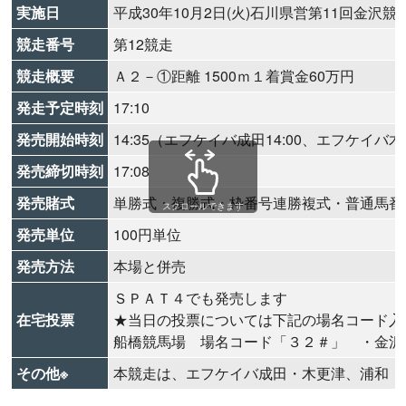
実施日
平成30年10月2日(火)石川県営第11回金沢競
競走番号
第12競走
競走概要
Ａ２－①距離 1500ｍ１着賞金60万円
発走予定時刻
17:10
発売開始時刻
14:35（エフケイバ成田14:00、エフケイバ木更
発売締切時刻
17:08
発売賭式
単勝式・複勝式・枠番号連勝複式・普通馬番
スクロールできます
発売単位
100円単位
発売方法
本場と併売
ＳＰＡＴ４でも発売します
在宅投票
★当日の投票については下記の場名コード入
船橋競馬場 場名コード「３２＃」 ・金沢
その他※
本競走は、エフケイバ成田・木更津、浦和・