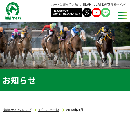
ハートは躍っているか。HEART BEAT DAYS 船橋ケイバ
船
橋
ケ
イ
バ
お知らせ
船橋ケイバトップ
お知らせ一覧
2018年9月