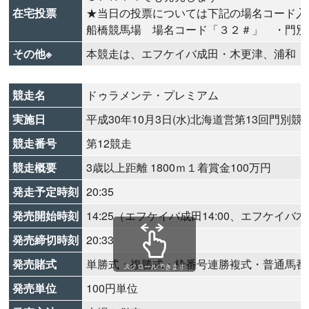
在宅投票
★当日の投票については下記の場名コード入
船橋競馬場 場名コード「３２＃」 ・門別
その他※
本競走は、エフケイバ成田・木更津、浦和・
競走名
ドゥラメンテ・プレミアム
実施日
平成30年10月3日(水)北海道営第13回門別競
競走番号
第12競走
競走概要
3歳以上距離 1800ｍ１着賞金100万円
発走予定時刻
20:35
発売開始時刻
14:25（エフケイバ成田14:00、エフケイバ木更
発売締切時刻
20:33
発売賭式
単勝式・複勝式・枠番号連勝複式・普通馬番
スクロールできます
発売単位
100円単位