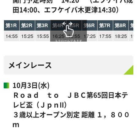
田14:00、エフケイバ木更津14:30）
第1R
第2R
第3R
第4R
第5R
第6R
第7R
第8R
第
14:55
15:25
15:55
16:25
16:55
17:25
17:55
18:25
19
スクロールできます
メインレース
10月3日(水)
Ｒｏａｄ ｔｏ ＪＢＣ第65回日本テ
レビ盃（ＪｐｎII）
３歳以上オープン別定 距離 １，８００
ｍ