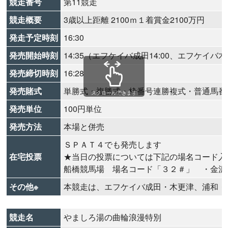
競走番号
第11競走
競走概要
3歳以上距離 2100ｍ１着賞金2100万円
発走予定時刻
16:30
発売開始時刻
14:35（エフケイバ成田14:00、エフケイバ木更
発売締切時刻
16:28
発売賭式
単勝式・複勝式・枠番号連勝複式・普通馬番
スクロールできます
発売単位
100円単位
発売方法
本場と併売
ＳＰＡＴ４でも発売します
在宅投票
★当日の投票については下記の場名コード入
船橋競馬場 場名コード「３２＃」 ・金沢
その他※
本競走は、エフケイバ成田・木更津、浦和・
競走名
やましろ湯の曲輪浪漫特別