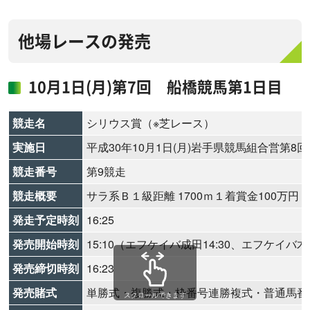
他場レースの発売
10月1日(月)第7回 船橋競馬第1日目
競走名
シリウス賞（※芝レース）
実施日
平成30年10月1日(月)岩手県競馬組合営第8
競走番号
第9競走
競走概要
サラ系Ｂ１級距離 1700ｍ１着賞金100万円
発走予定時刻
16:25
発売開始時刻
15:10（エフケイバ成田14:30、エフケイバ木更
発売締切時刻
16:23
発売賭式
単勝式・複勝式・枠番号連勝複式・普通馬番
スクロールできます