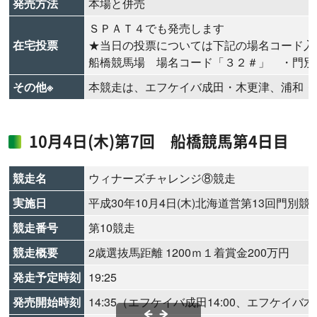
発売方法
本場と併売
ＳＰＡＴ４でも発売します
在宅投票
★当日の投票については下記の場名コード入
船橋競馬場 場名コード「３２＃」 ・門別
その他※
本競走は、エフケイバ成田・木更津、浦和・
10月4日(木)第7回 船橋競馬第4日目
競走名
ウィナーズチャレンジ⑧競走
実施日
平成30年10月4日(木)北海道営第13回門別競
競走番号
第10競走
競走概要
2歳選抜馬距離 1200ｍ１着賞金200万円
発走予定時刻
19:25
発売開始時刻
14:35（エフケイバ成田14:00、エフケイバ木更