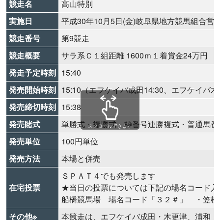
競走名
高山特別
実施日
平成30年10月5日(金)岐阜県地方競馬組合営
競走番号
第9競走
競走概要
サラ系Ｃ１組距離 1600ｍ１着賞金24万円
発走予定時刻
15:40
発売開始時刻
15:10（エフケイバ成田14:30、エフケイバ木更
発売締切時刻
15:38
発売賭式
単勝式・複勝式・枠番号連勝複式・普通馬番
スクロールできます
発売単位
100円単位
発売方法
本場と併売
ＳＰＡＴ４でも発売します
在宅投票
★当日の投票については下記の場名コード入
船橋競馬場 場名コード「３２＃」 ・笠松
その他※
本競走は、エフケイバ成田・木更津、浦和・