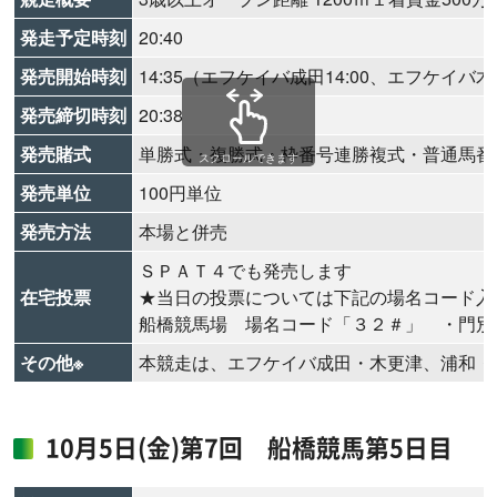
発走予定時刻
20:40
発売開始時刻
14:35（エフケイバ成田14:00、エフケイバ木更
発売締切時刻
20:38
発売賭式
単勝式・複勝式・枠番号連勝複式・普通馬番
スクロールできます
発売単位
100円単位
発売方法
本場と併売
ＳＰＡＴ４でも発売します
在宅投票
★当日の投票については下記の場名コード入
船橋競馬場 場名コード「３２＃」 ・門別
その他※
本競走は、エフケイバ成田・木更津、浦和・
10月5日(金)第7回 船橋競馬第5日目