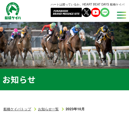
ハートは躍っているか。HEART BEAT DAYS 船橋ケイバ
船
橋
ケ
イ
バ
お知らせ
船橋ケイバトップ
お知らせ一覧
2023年10月