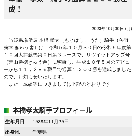
成！
2023年10月30日 (月)
当競馬場所属 本橋 孝太（もとはし こうた）騎手（矢野
義幸 きゅう舎）は、令和５年１０月３０日の令和５年度第
１２回大井競馬第２日第３レースで、リヴイットアップ号
（荒山勝徳きゅう舎）に騎乗し、平成１８年５月のデビュ
ーから１１，３８６戦目で通算１,２００勝を達成しました
ので、お知らせいたします。
また、成績等につきましては下記のとおりです。
本橋孝太騎手プロフィール
生年月日
1988年11月29日
出身地
千葉県