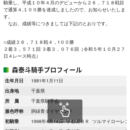
騎乗し、平成１０年４月のデビューから２６，７１８戦目
で通算４,１００勝を達成しましたので、お知らせいたしま
す。
なお、成績等につきましては下記のとおりです。
○成績２６，７１８戦４，1００勝
２着３，５７１回 ３着３，０７６回（令和５年１０月２７
日４レース時点）
森泰斗騎手プロフィール
生年月日
1981年1月11日
出身地
千葉県
所 属
千葉県騎手会
服色呼称
胴緑青ダイヤモンド
初騎乗
1998年4月18日
宇都宮３Ｒ
ツルマイローレンス
スクロールできます