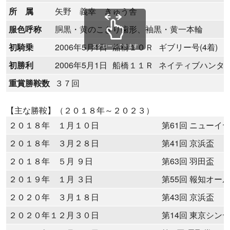
所 属
矢野 義幸 きゅう舎
服色呼称
胴黒・黄のこぎり歯形、袖黒・黄一本輪
初騎乗
2006年5月1日
船橋１０Ｒ
ギブリー号(4着)
スクロールできます
初勝利
2006年5月1日
船橋１１Ｒ
ネイティブハンタ
重賞勝鞍数
３７回
【主な勝鞍】（２０１８年～２０２３）
２０１８年 １月１０日
第61回 ニューイ
２０１８年 ３月２８日
第41回 京浜盃
２０１８年 ５月 ９日
第63回 羽田盃
２０１９年 １月 ３日
第55回 報知オー
２０２０年 ３月１８日
第43回 京浜盃
２０２０年１２月３０日
第14回 東京シン