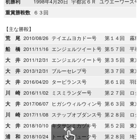
初勝利
1998年4月20日
宇都宮６Ｒ
ユウエーワース号
重賞勝鞍数
６３回
【主な勝鞍】
荒 尾
2010/08/26
テイエムヨカドー号
第１４回 霧島
船 橋
2011/11/16
エンジェルツイート号
第５７回 平和賞
大 井
2011/12/31
エンジェルツイート号
第３５回 東京
大 井
2013/12/31
ブルーセレブ号
第３７回 東京
大 井
2016/04/20
タービランス号
第６１回 羽田
川 崎
2016/11/02
ミスミランダー号
第２７回 ロジ
大 井
2017/06/07
ヒガシウィルウィン号
第６３回 東京
川 崎
2017/11/08
ステップオブダンス号
第２８回 ロジ
大 井
2018/10/10
キタサンミカヅキ号
第５２回 東京盃
浦 和
2018/10/24
トーセンデューク号
第２８回 埼玉新