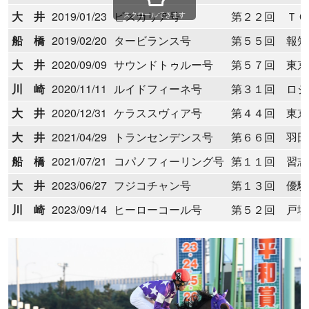
大 井
2019/01/23
ビスカリア号
第２２回 ＴＣＫ
スクロールできます
船 橋
2019/02/20
タービランス号
第５５回 報知グ
大 井
2020/09/09
サウンドトゥルー号
第５７回 東京
川 崎
2020/11/11
ルイドフィーネ号
第３１回 ロジ
大 井
2020/12/31
ケラススヴィア号
第４４回 東京
大 井
2021/04/29
トランセンデンス号
第６６回 羽田
船 橋
2021/07/21
コパノフィーリング号
第１１回 習志
大 井
2023/06/27
フジコチャン号
第１３回 優駿
川 崎
2023/09/14
ヒーローコール号
第５２回 戸塚