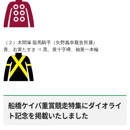
（２）木間塚 龍馬騎手（矢野義幸厩舎所属）
青、右黄たすき ⇒ 黒、黄十字襷、袖黄一本輪
船橋ケイバ重賞競走特集にダイオライ
ト記念を掲載いたしました