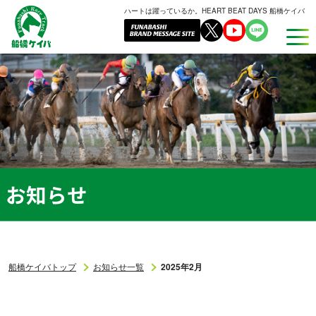
ハートは躍っているか。HEART BEAT DAYS 船橋ケイバ
船
橋
ケ
イ
バ
お知らせ
船橋ケイバトップ
お知らせ一覧
2025年2月