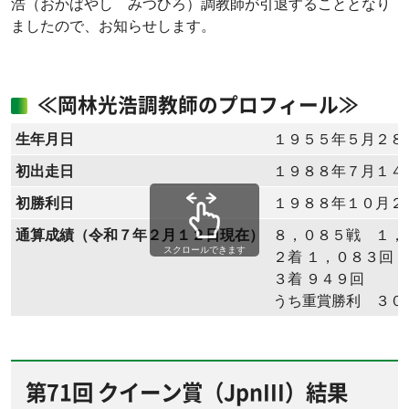
浩（おかばやし みつひろ）調教師が引退することとなり
ましたので、お知らせします。
≪岡林光浩調教師のプロフィール≫
生年月日
１９５５年５月２８
初出走日
１９８８年７月１４
初勝利日
１９８８年１０月２
通算成績（令和７年２月１２日現在）
８，０８５戦 １，
スクロールできます
２着 １，０８３回
３着 ９４９回
うち重賞勝利 ３０
第71回 クイーン賞（JpnIII）結果