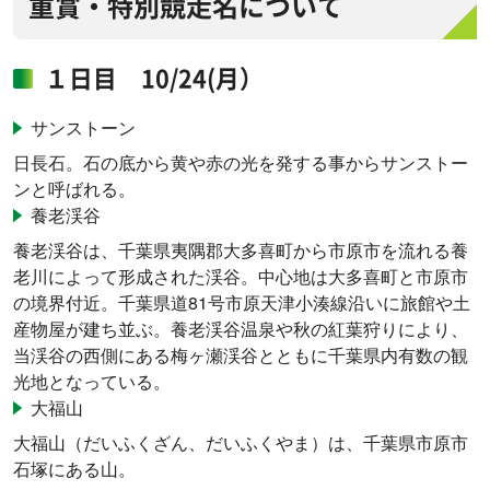
重賞・特別競走名について
１日目 10/24(月）
サンストーン
日長石。石の底から黄や赤の光を発する事からサンストー
ンと呼ばれる。
養老渓谷
養老渓谷は、千葉県夷隅郡大多喜町から市原市を流れる養
老川によって形成された渓谷。中心地は大多喜町と市原市
の境界付近。千葉県道81号市原天津小湊線沿いに旅館や土
産物屋が建ち並ぶ。養老渓谷温泉や秋の紅葉狩りにより、
当渓谷の西側にある梅ヶ瀬渓谷とともに千葉県内有数の観
光地となっている。
大福山
大福山（だいふくざん、だいふくやま）は、千葉県市原市
石塚にある山。