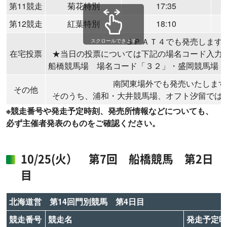
第11競走
菊花特別
17:35
第12競走
紅葉特別
18:10
ＳＰＡＴ４でも発売します
スクロールできます
在宅投票
★当日の投票については下記の場名コード入力
船橋競馬場 場名コード「３２」・盛岡競馬場 
南関東場外でも発売いたします
その他
そのうち、浦和・大井競馬場、オフト汐留では
※競走番号や発走予定時刻、発売所情報などについても、
必ず主催者発表のものをご確認ください。
10/25(火） 第7回 船橋競馬 第2日
目
北海道営 第14回門別競馬 第4日目
競走番号
競走名
発走予定時