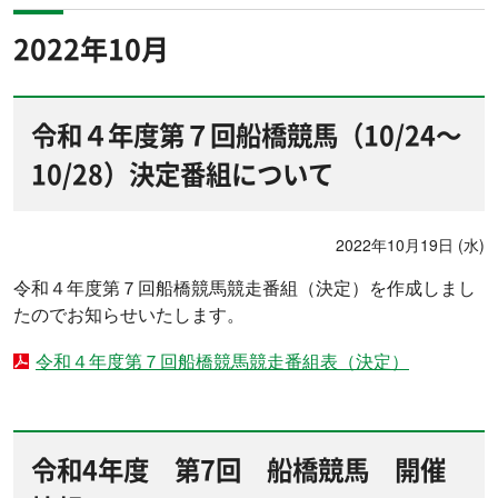
2022年10月
令和４年度第７回船橋競馬（10/24～
10/28）決定番組について
2022年10月19日 (水)
令和４年度第７回船橋競馬競走番組（決定）を作成しまし
たのでお知らせいたします。
令和４年度第７回船橋競馬競走番組表（決定）
令和4年度 第7回 船橋競馬 開催