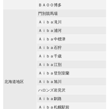
ＢＡＯＯ博多
門別競馬場
Ａⅰｂａ滝川
Ａⅰｂａ浦河
Ａⅰｂａ中標津
Ａⅰｂａ石狩
Ａⅰｂａ千歳
Ａⅰｂａ江別
Ａⅰｂａ登別室蘭
北海道地区
Ａⅰｂａ旭川
ハロンズ岩見沢
Ａⅰｂａ釧路
Ａⅰｂａ札幌駅前