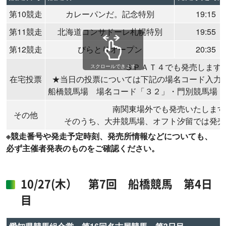
第10競走
カレーパンだ。記念特別
19:15
第11競走
北海道コンサドーレ札幌特別
19:55
第12競走
びらとりオープン
20:35
ＳＰＡＴ４でも発売します
スクロールできます
在宅投票
★当日の投票については下記の場名コード入力
船橋競馬場 場名コード「３２」・門別競馬場 
南関東場外でも発売いたします
その他
そのうち、大井競馬場、オフト汐留では発売
※競走番号や発走予定時刻、発売所情報などについても、
必ず主催者発表のものをご確認ください。
10/27(木） 第7回 船橋競馬 第4日
目