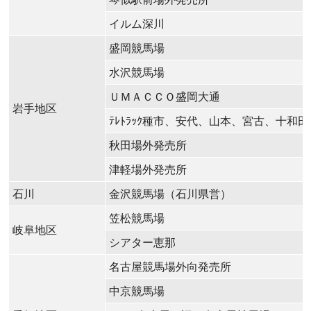
イルム深川
盛岡競馬場
水沢競馬場
ＵＭＡＣＣＯ盛岡大通
岩手地区
ﾃﾚﾄﾗｯｸ種市、安代、山本、宮古、十
秋田場外発売所
津軽場外発売所
石川
金沢競馬場（石川県営）
笠松競馬場
岐阜地区
シアター恵那
名古屋競馬場外向発売所
中京競馬場