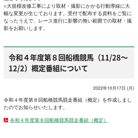
○大規模改修工事により取材・撮影にかかる行動導線に大
幅な変更が生じております。受付で配布する資料をご覧に
なったうえで、レース進行に影響の無い範囲での取材・撮
影をお願いします。
令和４年度第８回船橋競馬（11/28～
12/2）概定番組について
2022年10月17日 (月)
令和４年度第８回船橋競馬競走番組（概定）を作成しまし
たのでお知らせいたします。
令和４年度第８回船橋競馬競走番組（概定）