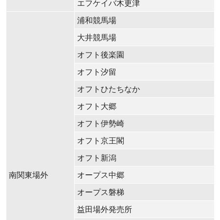
エフケイバ木更津
浦和競馬場
大井競馬場
オフト後楽園
オフト汐留
オフトひたちなか
オフト大郷
オフト伊勢崎
オフト京王閣
オフト新潟
南関東場外
オープス中郷
オープス磐梯
益田場外発売所