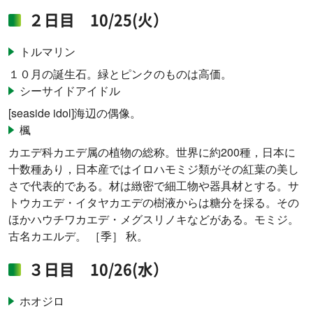
２日目 10/25(火）
トルマリン
１０月の誕生石。緑とピンクのものは高価。
シーサイドアイドル
[seaside idol]海辺の偶像。
楓
カエデ科カエデ属の植物の総称。世界に約200種，日本に
十数種あり，日本産ではイロハモミジ類がその紅葉の美し
さで代表的である。材は緻密で細工物や器具材とする。サ
トウカエデ・イタヤカエデの樹液からは糖分を採る。その
ほかハウチワカエデ・メグスリノキなどがある。モミジ。
古名カエルデ。 ［季］ 秋。
３日目 10/26(水）
ホオジロ