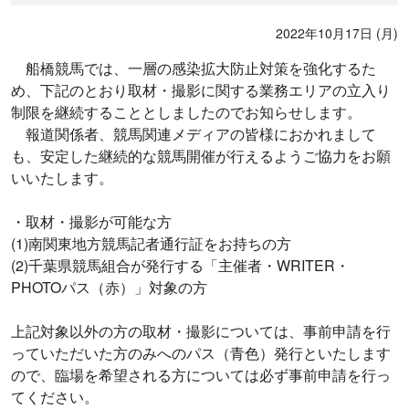
2022年10月17日 (月)
船橋競馬では、一層の感染拡大防止対策を強化するた
め、下記のとおり取材・撮影に関する業務エリアの立入り
制限を継続することとしましたのでお知らせします。
報道関係者、競馬関連メディアの皆様におかれまして
も、安定した継続的な競馬開催が行えるようご協力をお願
いいたします。
・取材・撮影が可能な方
(1)南関東地方競馬記者通行証をお持ちの方
(2)千葉県競馬組合が発行する「主催者・WRITER・
PHOTOパス（赤）」対象の方
上記対象以外の方の取材・撮影については、事前申請を行
っていただいた方のみへのパス（青色）発行といたします
ので、臨場を希望される方については必ず事前申請を行っ
てください。