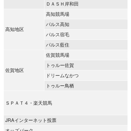
ＤＡＳＨ岸和田
高知競馬場
パルス高知
高知地区
パルス宿毛
パルス藍住
佐賀競馬場
トゥルー佐賀
佐賀地区
ドリームなかつ
トゥルー鳥栖
ＳＰＡＴ４・楽天競馬
JRAインターネット投票
オッズパーク