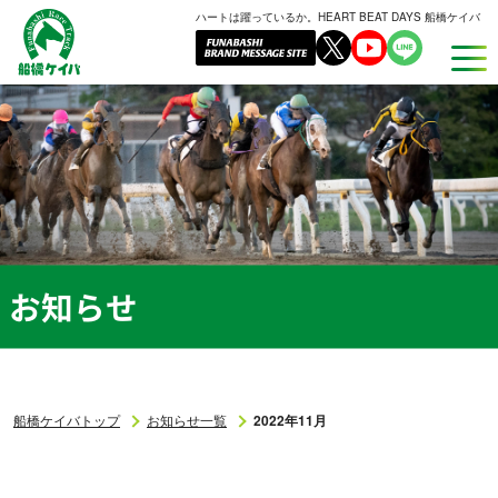
ハートは躍っているか。HEART BEAT DAYS 船橋ケイバ
船
橋
ケ
イ
バ
お知らせ
船橋ケイバトップ
お知らせ一覧
2022年11月