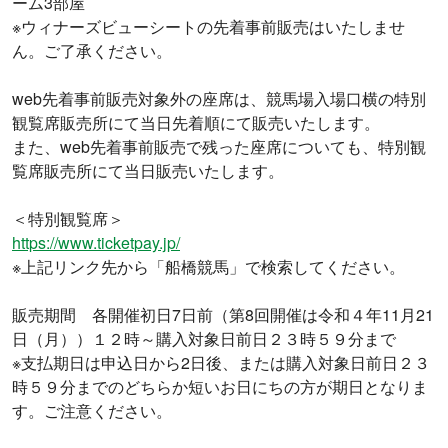
ーム3部屋
※ウィナーズビューシートの先着事前販売はいたしませ
ん。ご了承ください。
web先着事前販売対象外の座席は、競馬場入場口横の特別
観覧席販売所にて当日先着順にて販売いたします。
また、web先着事前販売で残った座席についても、特別観
覧席販売所にて当日販売いたします。
＜特別観覧席＞
https://www.ticketpay.jp/
※上記リンク先から「船橋競馬」で検索してください。
販売期間 各開催初日7日前（第8回開催は令和４年11月21
日（月））１２時～購入対象日前日２３時５９分まで
※支払期日は申込日から2日後、または購入対象日前日２３
時５９分までのどちらか短いお日にちの方が期日となりま
す。ご注意ください。