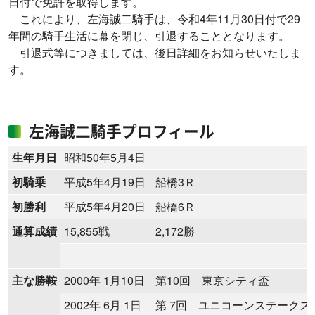
日付で免許を取得します。
これにより、左海誠二騎手は、令和4年11月30日付で29
年間の騎手生活に幕を閉じ、引退することとなります。
引退式等につきましては、後日詳細をお知らせいたしま
す。
左海誠二騎手プロフィール
生年月日
昭和50年5月4日
初騎乗
平成5年4月19日
船橋3Ｒ
初勝利
平成5年4月20日
船橋6Ｒ
通算成績
15,855戦
2,172勝
主な勝鞍
2000年 1月10日
第10回 東京シティ盃
2002年 6月 1日
第 7回 ユニコーンステークス