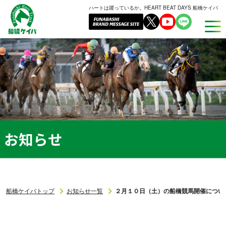
ハートは躍っているか。HEART BEAT DAYS 船橋ケイバ
船
橋
ケ
イ
バ
お知らせ
船橋ケイバトップ
お知らせ一覧
２月１０日（土）の船橋競馬開催につい