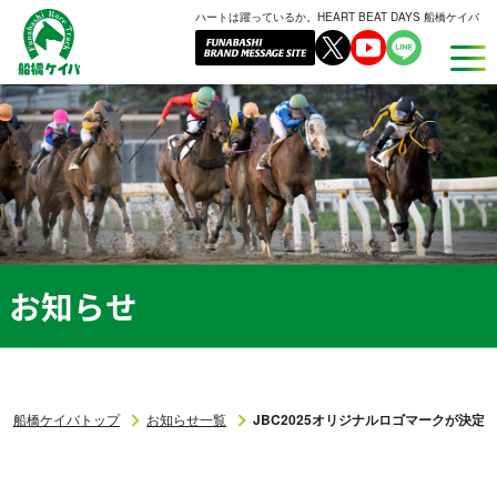
ハートは躍っているか。HEART BEAT DAYS 船橋ケイバ
船
橋
ケ
イ
バ
お知らせ
船橋ケイバトップ
お知らせ一覧
JBC2025オリジナルロゴマークが決定