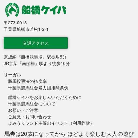
船橋競馬
〒273-0013
千葉県船橋市若松1-2-1
交通アクセス
京成線『船橋競馬場』駅徒歩5分
JR京葉『南船橋』駅より徒歩10分
リーガル
勝馬投票法の払戻率
千葉県競馬組合暴力団排除条例
船橋ケイバをお楽しみいただくために
千葉県競馬組合について
お願い・ご注意
ご意見・お問い合わせ
よみうりランド主催のイベント（利用約款）
馬券は20歳になってから ほどよく楽しむ大人の遊び