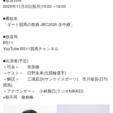
■放送日時
2025年11月3日(祝月)15:00～18:00
■番組名
「ダート競馬の祭典 JBC2025 生中継」
■放送局
BS11
YouTube BS11競馬チャンネル
■出演者(予定)
＜司会＞ 蛍原徹
＜ゲスト＞ 日野未来(元競輪選手)
＜解説＞ 三浦凪沙(サンケイスポーツ)、市川俊吾(日刊
競馬)
＜アナウンサー＞ 小林雅巳(ラジオNIKKEI)
※順不同・敬称略