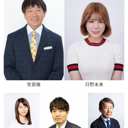
蛍原徹
日野未来