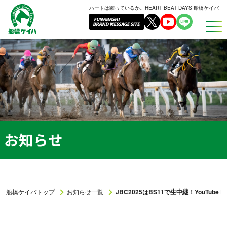
ハートは躍っているか。HEART BEAT DAYS 船橋ケイバ
船
橋
ケ
イ
バ
お知らせ
船橋ケイバトップ
お知らせ一覧
JBC2025はBS11で生中継！YouTub