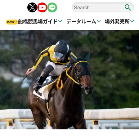
船橋競馬場ガイド
データルーム
場外発売所
new!!