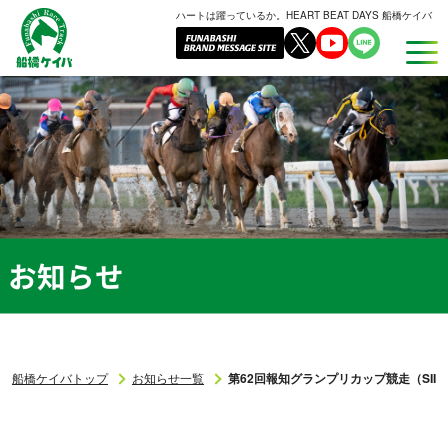
ハートは躍っているか。HEART BEAT DAYS 船橋ケイバ
船
橋
ケ
イ
バ
お知らせ
船橋ケイバトップ
お知らせ一覧
第62回報知グランプリカップ競走（SIII）