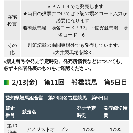
ＳＰＡＴ４でも発売します
★当日の投票については下記の場名コード入力が
在宅
必要になります。
投票
船橋競馬場 場名コード「32」・佐賀競馬場 場
名コード「61」
その
別紙記載の南関東場外でも発売しています。
他
※大井競馬場を除く。
※競走番号や発走予定時刻、発売所情報などについても、
必ず主催者発表のものをご確認ください。
2/13(金) 第11回 船橋競馬 第5日目
愛知県競馬組合営 第23回名古屋競馬 第5日目
競走
発走予定
発売締切時
競走名
番号
時刻
間
第10
アメジストオープン
17:05
17:03
競走