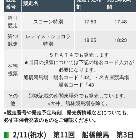
競走名
番号
刻
間
第11
スコーン特別
17:50
17:48
競走
第12
レディス・ショコラ
18:25
18:23
競走
特別
ＳＰＡＴ４でも発売します
★当日の投票については下記の場名コード入力が
在宅
必要になります。
投票
船橋競馬場 場名コード「32」・名古屋競馬場
場名コード「43」
その
別紙記載の南関東場外でも発売しています。
他
※大井、舘林競馬場を除く。
※競走番号や発走予定時刻、発売所情報などについても、
必ず主催者発表のものをご確認ください。
2/11(祝水) 第11回 船橋競馬 第3日