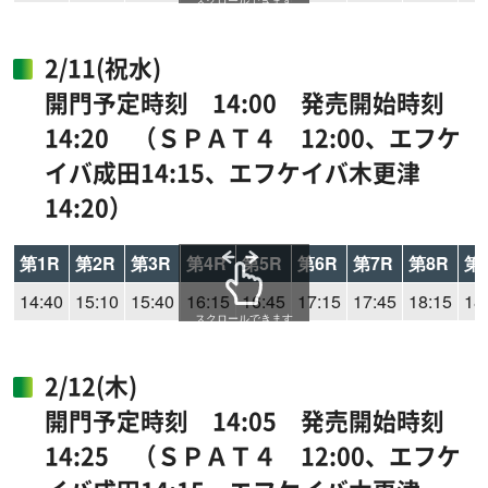
2/11(祝水)
開門予定時刻 14:00 発売開始時刻
14:20 （ＳＰＡＴ４ 12:00、エフケ
イバ成田14:15、エフケイバ木更津
14:20）
第1R
第2R
第3R
第4R
第5R
第6R
第7R
第8R
第
14:40
15:10
15:40
16:15
16:45
17:15
17:45
18:15
18
スクロールできます
2/12(木)
開門予定時刻 14:05 発売開始時刻
14:25 （ＳＰＡＴ４ 12:00、エフケ