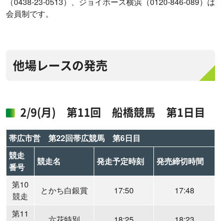
（0438-23-0513）、ジョイホース横浜（0120-846-089）は
会員制です。
他場レースの発売
2/9(月) 第11回 船橋競馬 第1日目
帯広市営 第22回帯広競馬 第6日目
競走
競走名
発走予定時刻
発売締切時間
番号
第10
とかち白銀賞
17:50
17:48
競走
第11
六花特別
18:25
18:23