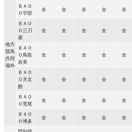
ＢＡＯ
全
全
全
全
全
Ｏ宇部
ＢＡＯ
Ｏ三刀
全
全
全
全
全
屋
地方
ＢＡＯ
競馬
Ｏ鳥取
全
全
全
全
全
共同
岩美
場外
ＢＡＯ
Ｏ天文
全
全
全
全
全
館
ＢＡＯ
全
全
全
全
全
Ｏ荒尾
ＢＡＯ
全
全
全
全
全
Ｏ博多
門別競