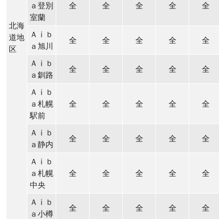
ａ登別
全
全
全
全
全
室蘭
北海
Ａⅰｂ
道地
全
全
全
全
全
ａ旭川
区
Ａⅰｂ
全
全
全
全
全
ａ釧路
Ａⅰｂ
ａ札幌
全
全
全
全
全
駅前
Ａⅰｂ
全
全
全
全
全
ａ静内
Ａⅰｂ
ａ札幌
全
全
全
全
全
中央
Ａⅰｂ
全
全
全
全
全
ａ小樽