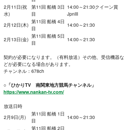
2月11日(祝
第11回 船橋 3日
14:00～21:30クイーン賞
水)
目
JpnIII
第11回 船橋 4日
2月12日(木)
14:00～21:30
目
第11回 船橋 5日
2月13日(金)
14:00～21:30
目
契約が必要になります。（有料放送）その他、受信機器な
どが必要になる場合があります。
チャンネル：678ch
○「ひかりTV 南関東地方競馬チャンネル」
https://www.nankan-tv.com/
放送日時
第11回 船橋 1日
2月9日(月)
14:00～21:30
目
第11回 船橋 2日