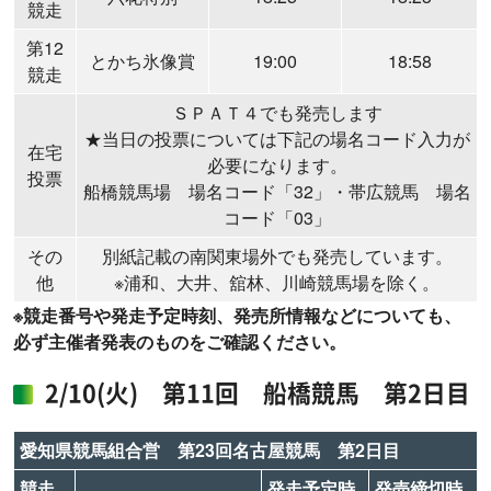
競走
第12
とかち氷像賞
19:00
18:58
競走
ＳＰＡＴ４でも発売します
★当日の投票については下記の場名コード入力が
在宅
必要になります。
投票
船橋競馬場 場名コード「32」・帯広競馬 場名
コード「03」
その
別紙記載の南関東場外でも発売しています。
他
※浦和、大井、舘林、川崎競馬場を除く。
※競走番号や発走予定時刻、発売所情報などについても、
必ず主催者発表のものをご確認ください。
2/10(火) 第11回 船橋競馬 第2日目
愛知県競馬組合営 第23回名古屋競馬 第2日目
競走
発走予定時
発売締切時