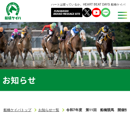
ハートは躍っているか。HEART BEAT DAYS 船橋ケイバ
船
橋
ケ
イ
バ
お知らせ
船橋ケイバトップ
お知らせ一覧
令和7年度 第11回 船橋競馬 開催情