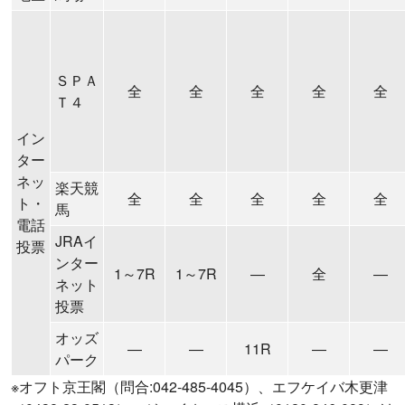
ＳＰＡ
全
全
全
全
全
Ｔ４
イン
ター
ネッ
楽天競
全
全
全
全
全
ト・
馬
電話
JRAイ
投票
ンター
1～7R
1～7R
―
全
―
ネット
投票
オッズ
―
―
11R
―
―
パーク
※オフト京王閣（問合:042-485-4045）、エフケイバ木更津