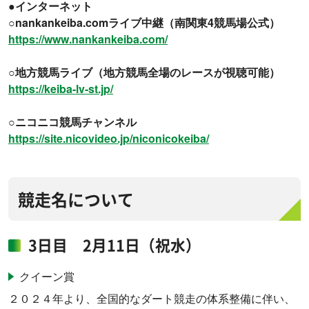
●インターネット
○nankankeiba.comライブ中継（南関東4競馬場公式）
https://www.nankankeiba.com/
○地方競馬ライブ（地方競馬全場のレースが視聴可能）
https://keiba-lv-st.jp/
○ニコニコ競馬チャンネル
https://site.nicovideo.jp/niconicokeiba/
競走名について
3日目 2月11日（祝水）
クイーン賞
２０２４年より、全国的なダート競走の体系整備に伴い、