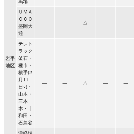
馬場
ＵＭＡ
ＣＣＯ
―
―
△
―
―
盛岡大
通
テレト
ラック
釜石・
岩手
種市・
地区
横手(2
月11
―
―
△
―
―
日×)・
山本・
三本
木・十
和田・
石鳥谷
津軽場