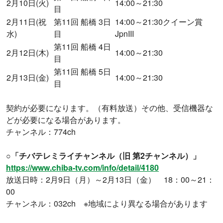
2月10日(火)
14:00～21:30
目
2月11日(祝
第11回 船橋 3日
14:00～21:30クイーン賞
水)
目
JpnIII
第11回 船橋 4日
2月12日(木)
14:00～21:30
目
第11回 船橋 5日
2月13日(金)
14:00～21:30
目
契約が必要になります。（有料放送）その他、受信機器な
どが必要になる場合があります。
チャンネル：774ch
○「チバテレミライチャンネル（旧 第2チャンネル）」
https://www.chiba-tv.com/info/detail/4180
放送日時：2月9日（月）～2月13日（金） 18：00～21：
00
チャンネル：032ch ※地域により異なる場合があります