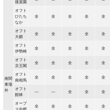
後楽園
オフト
ひたち
全
全
全
全
全
なか
オフト
全
全
全
全
全
大郷
オフト
全
全
全
全
全
伊勢崎
オフト
全
全
全
全
全
京王閣
オフト
全
全
全
全
全
南関
南相馬
東場
オフト
外
―
―
全
全
全
館林
オープ
全
全
全
全
全
ス中郷