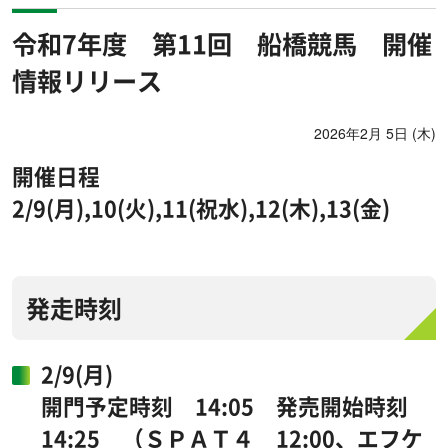
令和7年度 第11回 船橋競馬 開催
情報リリース
2026年2月 5日 (木)
開催日程
2/9(月),10(火),11(祝水),12(木),13(金)
発走時刻
2/9(月)
開門予定時刻 14:05 発売開始時刻
14:25 （ＳＰＡＴ４ 12:00、エフケ