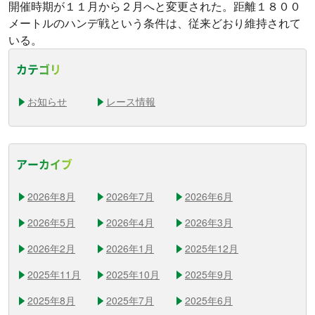
開催時期が１１月から２月へと変更された。距離１８００
メートルのハンデ戦という条件は、従来どおり維持されて
いる。
カテゴリ
お知らせ
レース情報
アーカイブ
2026年8月
2026年7月
2026年6月
2026年5月
2026年4月
2026年3月
2026年2月
2026年1月
2025年12月
2025年11月
2025年10月
2025年9月
2025年8月
2025年7月
2025年6月