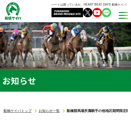
ハートは躍っているか。HEART BEAT DAYS 船橋ケイバ
船
橋
ケ
イ
バ
お知らせ
船橋ケイバトップ
お知らせ一覧
船橋競馬場所属騎手の他地区期間限定騎