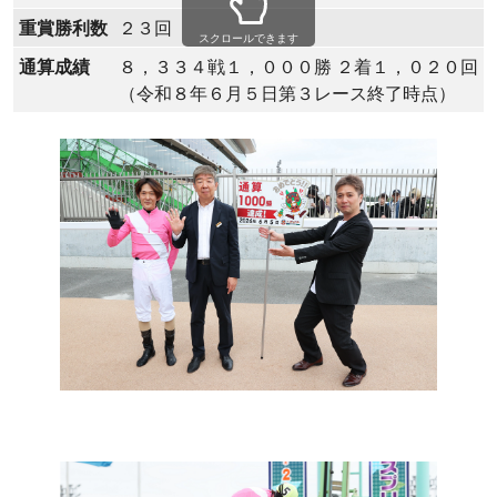
重賞勝利数
２３回
スクロールできます
通算成績
８，３３４戦１，０００勝 ２着１，０２０回 
（令和８年６月５日第３レース終了時点）