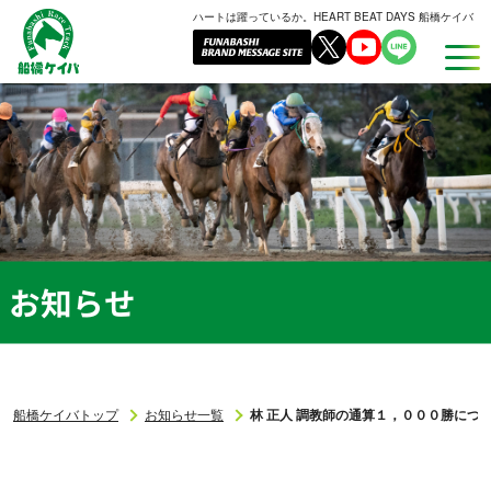
ハートは躍っているか。HEART BEAT DAYS 船橋ケイバ
船
橋
ケ
イ
バ
お知らせ
船橋ケイバトップ
お知らせ一覧
林 正人 調教師の通算１，０００勝につ